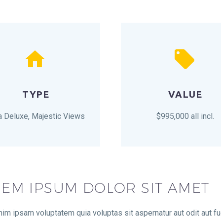




TYPE
VALUE
la Deluxe, Majestic Views
$995,000 all incl.
EM IPSUM DOLOR SIT AMET
m ipsam voluptatem quia voluptas sit aspernatur aut odit aut fu