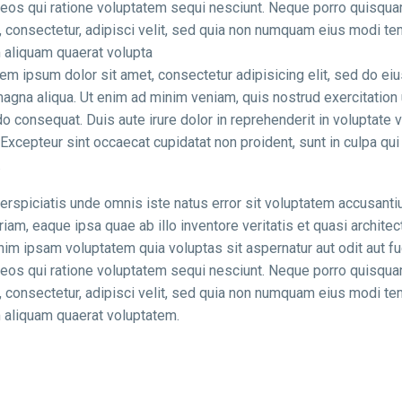
eos qui ratione voluptatem sequi nesciunt. Neque porro quisqua
, consectetur, adipisci velit, sed quia non numquam eius modi tem
aliquam quaerat volupta
em ipsum dolor sit amet, consectetur adipisicing elit, sed do ei
agna aliqua. Ut enim ad minim veniam, quis nostrud exercitation u
consequat. Duis aute irure dolor in reprehenderit in voluptate ve
. Excepteur sint occaecat cupidatat non proident, sunt in culpa qui 
.
erspiciatis unde omnis iste natus error sit voluptatem accusan
iam, eaque ipsa quae ab illo inventore veritatis et quasi architec
m ipsam voluptatem quia voluptas sit aspernatur aut odit aut fu
eos qui ratione voluptatem sequi nesciunt. Neque porro quisqua
, consectetur, adipisci velit, sed quia non numquam eius modi tem
aliquam quaerat voluptatem.