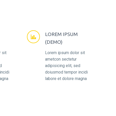
LOREM IPSUM


(DEMO)
 sit
Lorem ipsum dolor sit
ametcon sectetur
ed
adipisicing elit, sed
ncidi
doiusmod tempor incidi
magna
labore et dolore magna