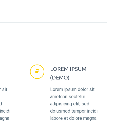
LOREM IPSUM


(DEMO)
 sit
Lorem ipsum dolor sit
ametcon sectetur
ed
adipisicing elit, sed
ncidi
doiusmod tempor incidi
magna
labore et dolore magna