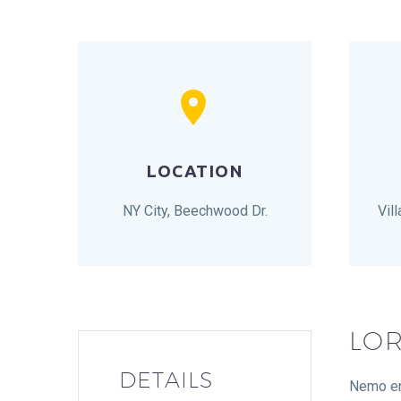


LOCATION
NY City, Beechwood Dr.
Vil
LOR
DETAILS
Nemo eni