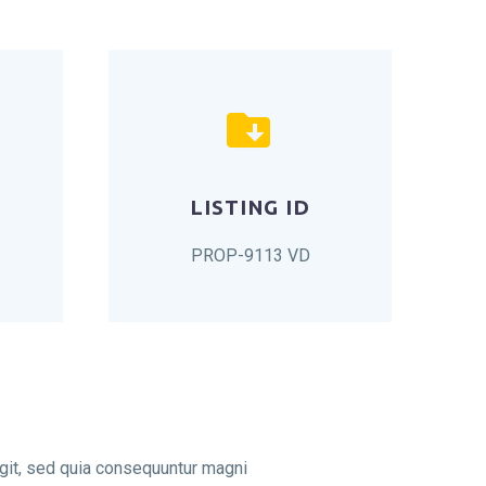


LISTING ID
PROP-9113 VD
git, sed quia consequuntur magni