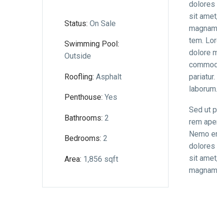
dolores 
sit amet
Status:
On Sale
magnam 
tem. Lor
Swimming Pool:
dolore m
Outside
commodo 
Roofling:
Asphalt
pariatur
laborum
Penthouse:
Yes
Sed ut p
Bathrooms:
2
rem aper
Nemo eni
Bedrooms:
2
dolores 
sit amet
Area:
1,856 sqft
magnam 