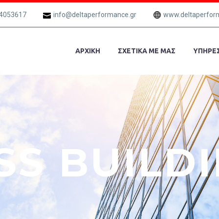
 4053617
info@deltaperformance.gr
www.deltaperfor
ΑΡΧΙΚΗ
ΣΧΕΤΙΚΑ ΜΕ ΜΑΣ
ΥΠΗΡΕΣ
SS BUILD